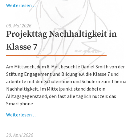
Mottowoche
Weiterlesen …
der
Klasse
08. Mai 2026
10
Projekttag Nachhaltigkeit in
–
Schule
Klasse 7
einmal
ganz
anders!
Am Mittwoch, dem 6. Mai, besuchte Daniel Smith von der
🎭
Stiftung Engagement und Bildung e.V. die Klasse 7 und
✨
arbeitete mit den Schülerinnen und Schülern zum Thema
Nachhaltigkeit. Im Mittelpunkt stand dabei ein
Alltagsgegenstand, den fast alle täglich nutzen: das
Smartphone. ...
Projekttag
Weiterlesen …
Nachhaltigkeit
in
30. April 2026
Klasse