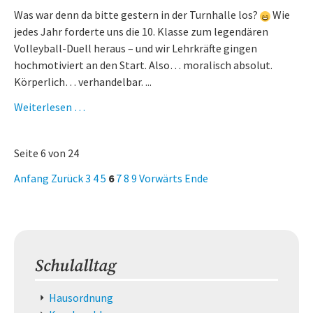
–
Was war denn da bitte gestern in der Turnhalle los?
Wie
Berufsorientierung
jedes Jahr forderte uns die 10. Klasse zum legendären
im
Volleyball-Duell heraus – und wir Lehrkräfte gingen
Speed-
hochmotiviert an den Start. Also… moralisch absolut.
Dating-
Körperlich… verhandelbar. ...
Format
Vom
Weiterlesen …
Toe
Loop
Seite 6 von 24
zur
Hüftsuche
Anfang
Zurück
3
4
5
6
7
8
9
Vorwärts
Ende
–
was
war
denn
da
Schulalltag
gestern
los?
Navigation
Hausordnung