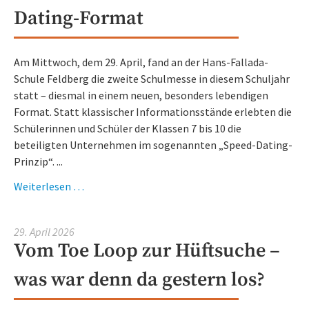
Dating-Format
Am Mittwoch, dem 29. April, fand an der Hans-Fallada-
Schule Feldberg die zweite Schulmesse in diesem Schuljahr
statt – diesmal in einem neuen, besonders lebendigen
Format. Statt klassischer Informationsstände erlebten die
Schülerinnen und Schüler der Klassen 7 bis 10 die
beteiligten Unternehmen im sogenannten „Speed-Dating-
Prinzip“. ...
Zweite
Weiterlesen …
Schulmesse
an
29. April 2026
der
Vom Toe Loop zur Hüftsuche –
Hans-
Fallada-
was war denn da gestern los?
Schule
Feldberg