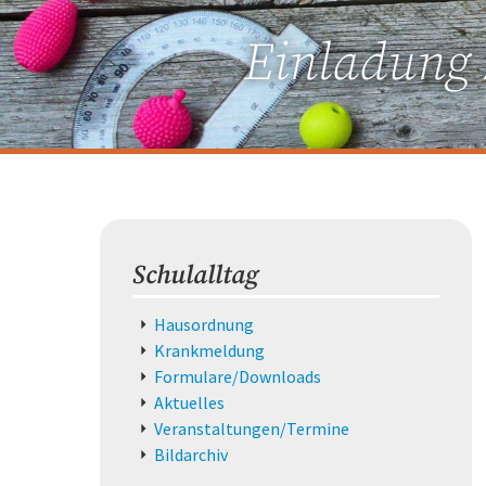
Einladung 
Schulalltag
Navigation
Hausordnung
überspringen
Krankmeldung
Formulare/Downloads
Aktuelles
Veranstaltungen/Termine
Bildarchiv