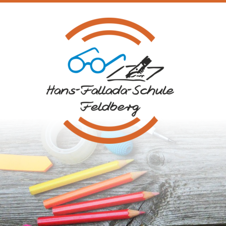
Na
üb