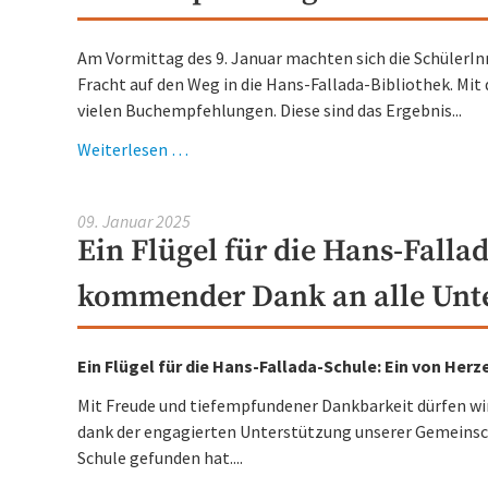
Am Vormittag des 9. Januar machten sich die SchülerIn
Fracht auf den Weg in die Hans-Fallada-Bibliothek. Mit
vielen Buchempfehlungen. Diese sind das Ergebnis...
Buchempfehlung
Weiterlesen …
der
Klasse
09. Januar 2025
6a
Ein Flügel für die Hans-Falla
aus
dem
kommender Dank an alle Unte
Schuhkarton
Ein Flügel für die Hans-Fallada-Schule: Ein von He
Mit Freude und tiefempfundener Dankbarkeit dürfen wir
dank der engagierten Unterstützung unserer Gemeinscha
Schule gefunden hat....