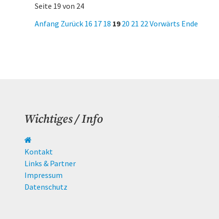
Seite 19 von 24
stellt
sich
Anfang
Zurück
16
17
18
19
20
21
22
Vorwärts
Ende
vor
Wichtiges / Info
Navigation
überspringen
Kontakt
Links & Partner
Impressum
Datenschutz