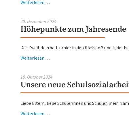
Ein
Weiterlesen …
Flügel
für
20. Dezember 2024
die
Höhepunkte zum Jahresende
Hans-
Fallada-
Schule:
Das Zweifelderballturnier in den Klassen 3 und 4, der Fi
Ein
von
Höhepunkte
Weiterlesen …
Herzen
zum
kommender
Jahresende
18. Oktober 2024
Dank
Unsere neue Schulsozialarbeite
an
alle
Unterstützer!**
Liebe Eltern, liebe Schülerinnen und Schüler, mein Name
Unsere
Weiterlesen …
neue
Schulsozialarbeiterin