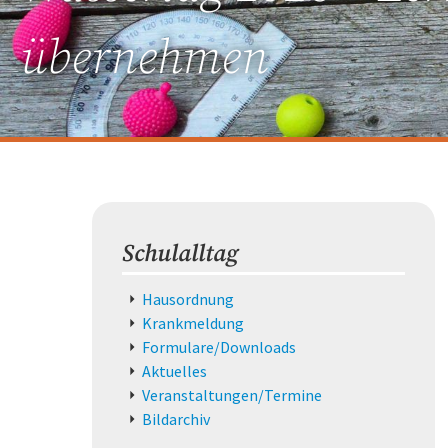
übernehmen
Schulalltag
Navigation
Hausordnung
überspringen
Krankmeldung
Formulare/Downloads
Aktuelles
Veranstaltungen/Termine
Bildarchiv