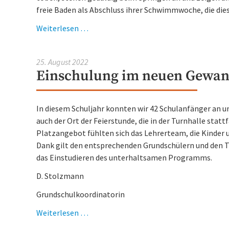
freie Baden als Abschluss ihrer Schwimmwoche, die dies
Schwimmwoche
Weiterlesen …
August
2022
25. August 2022
–
Einschulung im neuen Gewa
Schwimmen,
Sonne,
warmes
In diesem Schuljahr konnten wir 42 Schulanfänger an un
Wasser
auch der Ort der Feierstunde, die in der Turnhalle stat
Platzangebot fühlten sich das Lehrerteam, die Kinder u
Dank gilt den entsprechenden Grundschülern und den 
das Einstudieren des unterhaltsamen Programms.
D. Stolzmann
Grundschulkoordinatorin
Einschulung
Weiterlesen …
im