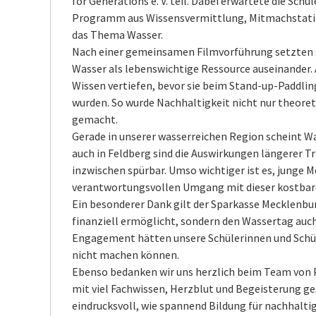
for Generations e. V. teil. Dabei erwartete die Sch
Programm aus Wissensvermittlung, Mitmachstatio
das Thema Wasser.
Nach einer gemeinsamen Filmvorführung setzten s
Wasser als lebenswichtige Ressource auseinander. 
Wissen vertiefen, bevor sie beim Stand-up-Paddlin
wurden. So wurde Nachhaltigkeit nicht nur theoret
gemacht.
Gerade in unserer wasserreichen Region scheint Was
auch in Feldberg sind die Auswirkungen längerer 
inzwischen spürbar. Umso wichtiger ist es, junge 
verantwortungsvollen Umgang mit dieser kostbaren
Ein besonderer Dank gilt der Sparkasse Mecklenburg
finanziell ermöglicht, sondern den Wassertag auch
Engagement hätten unsere Schülerinnen und Schüle
nicht machen können.
Ebenso bedanken wir uns herzlich beim Team von Pu
mit viel Fachwissen, Herzblut und Begeisterung ges
eindrucksvoll, wie spannend Bildung für nachhaltig