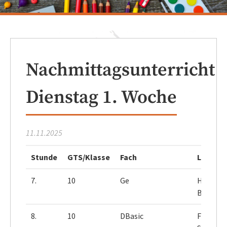
Nachmittagsunterricht
Dienstag 1. Woche
11.11.2025
Stunde
GTS/Klasse
Fach
Lehrer
7.
10
Ge
Herr
Bleek
8.
10
DBasic
Frau