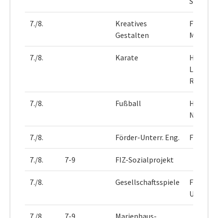
Staff
7./8.
Kreatives
Frau
Gestalten
Marinoll
7./8.
Karate
Herr
Lemke-
Riesbec
7./8.
Fußball
Herr
Nieman
7./8.
Förder-Unterr. Eng.
Frau Ix
7./8.
7-9
FIZ-Sozialprojekt
7./8.
Gesellschaftsspiele
Frau
Unmack
7./8.
7-9
Marienhaus-