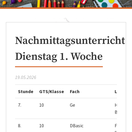
Nachmittagsunterricht
Dienstag 1. Woche
19.05.2026
Stunde
GTS/Klasse
Fach
Lehrer
7.
10
Ge
Herr
Bleek
8.
10
DBasic
Frau