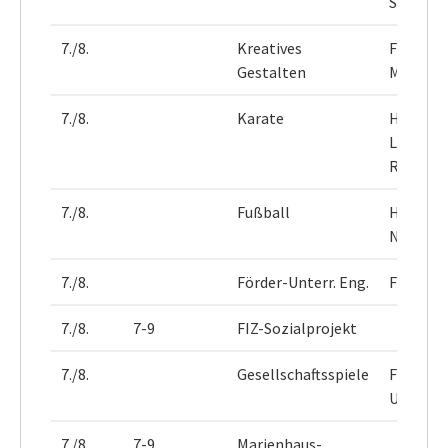
Staff
7./8.
Kreatives
Frau
Gestalten
Marinoll
7./8.
Karate
Herr
Lemke-
Riesbec
7./8.
Fußball
Herr
Nieman
7./8.
Förder-Unterr. Eng.
Frau Ix
7./8.
7-9
FIZ-Sozialprojekt
7./8.
Gesellschaftsspiele
Frau
Unmack
7./8.
7-9
Marienhaus-