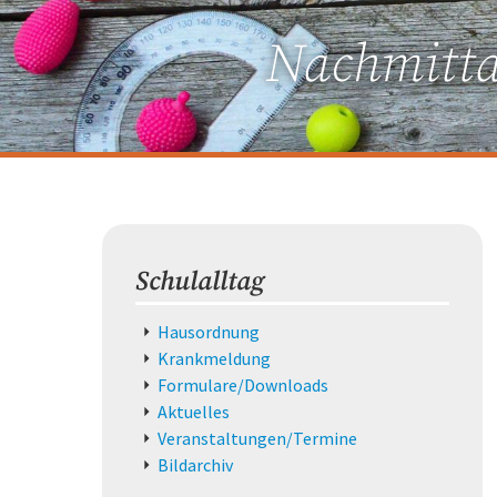
Nachmitta
Schulalltag
Navigation
Hausordnung
überspringen
Krankmeldung
Formulare/Downloads
Aktuelles
Veranstaltungen/Termine
Bildarchiv