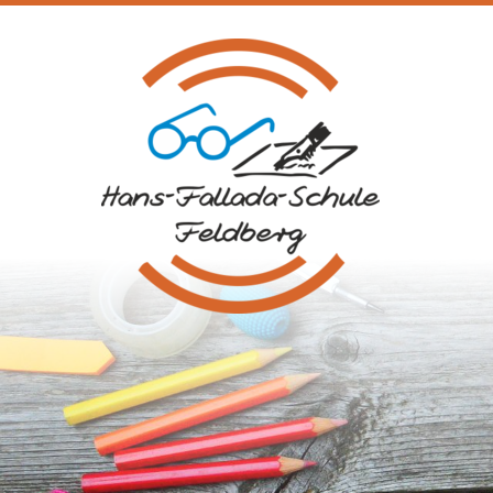
Na
üb